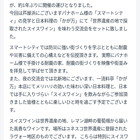
が、約1年ぶりに開催の運びとなりました。
今回は芦屋浜にございますパナホーム様の「スマートシテ
ィ」の見学と日本料理の「かが万」にて「世界遺産の地で採
取されたスイスワイン」を味わう交流会をセットに致しまし
た。
スマートシティでは防災に強い街づくりを学ぶとともに耐震
や災害に備えての心構えなどを伝授頂きます。 実際にパナホ
ーム様で手掛ける耐震の家、耐震の街づくりを映像や街並み
を拝見して学ばせて頂きます。
また、夜の交流会では北新地にございます、一流料亭「かが
万」本店にてメリハリの効いた味わい深い日本料理と、日本
では手に入りづらい「スイスワイン」を飲みながらご参加頂
きました皆様とともに楽しいひと時を過ごす予定でございま
す。
スイスワインは世界遺産の地、レマン湖畔の葡萄畑から届い
た高貴なワインです。場所はユネスコ世界遺産に登録された
ラヴォー地区のものでございます。 こちらは特別にスイスワ