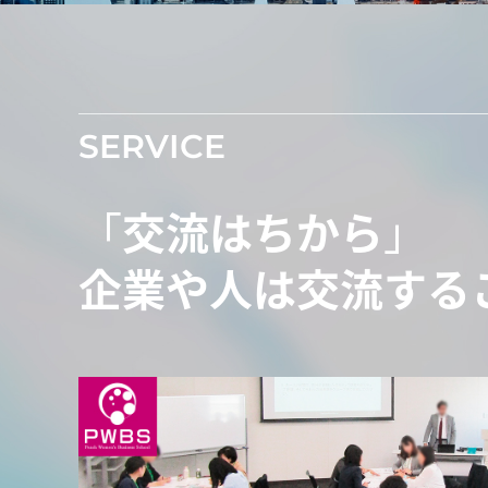
SERVICE
「
交流はちから
」
企業や人は交流する