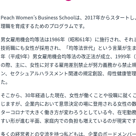
Peach Women’s Business Schoolは、2017年から
理職を育成するためのプログラムです。
男女雇用機会均等法は1986年（昭和61年）に施行され、そ
技術職にも女性が採用され、「均等法世代」という言葉が生まれ
年（平成9年）男女雇用機会均等法の改正法が成立、1999年
の際、主に、女性に対する雇用差別禁止が努力義務から禁止
ン、セクシュアルハラスメント関連の規定創設、母性健康管
た。
そこから、30年経過した現在、女性が働くことや役職に就く
じますが、企業内において意思決定の場に登用される女性の
ターコロナで大きく働き方が変わろうとしている今、在宅勤
すい形が進む半面、家庭内での負担も増えているのが現実です
多くの経営者との交流を持つ私どもは、企業のボードメンバ