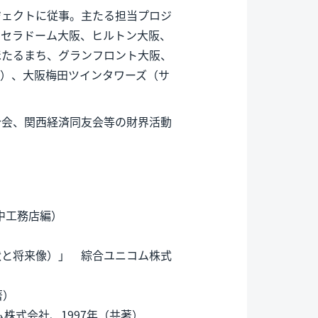
ジェクトに従事。主たる担当プロジ
京セラドーム大阪、ヒルトン大阪、
ほたるまち、グランフロント大阪、
ト）、大阪梅田ツインタワーズ（サ
合会、関西経済同友会等の財界活動
中工務店編）
）
状と将来像）」 綜合ユニコム株式
著）
株式会社、1997年（共著）