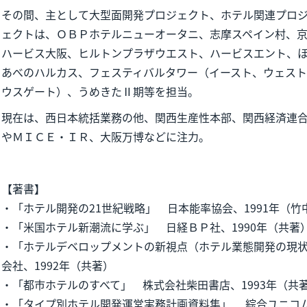
その間、主として大型面開発プロジェクト、ホテル関連プロ
ェクトは、ＯＢＰホテルニューオータニ、志摩スペイン村、
ハービス大阪、ヒルトンプラザウエスト、ハービスエント、
あべのハルカス、フェスティバルタワー（イースト、ウェス
ウスゲート）、うめきたⅡ期等を担当。
現在は、西日本統括業務の他、関西生産性本部、関西経済連
やＭＩＣＥ・ＩＲ、大阪万博などに注力。
【著書】
・「ホテル開発の21世紀戦略」 日本能率協会、1991年（竹
・「米国ホテル新潮流に学ぶ」 日経ＢＰ社、1990年（共著
・「ホテルデベロップメントの新視点（ホテル業態開発の現
会社、1992年（共著）
・「都市ホテルのすべて」 株式会社柴田書店、1993年（共
・「タイプ別ホテル開発運営実務計画資料集」 綜合ユニコム