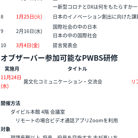
ー新型コロナとDXは何をもたらすかー
8
1月25日(火)
日本のイノベーション創出に向けた課
国際社会の中の日本
9
2月16日(水)
日本の中の国際社会
10
3月4日(金)
提言発表会
オブザーバー参加可能なPWBS研修
実施月
タイトル
11月24日
異文化コミュニケーション・交流会
リ
(水)
開催方法
ダイビル本館 4階 会議室
リモートの場合ビデオ通話アプリZoomを利用
対象
現課長職以上 将来、役員を目指す方 志が高い方