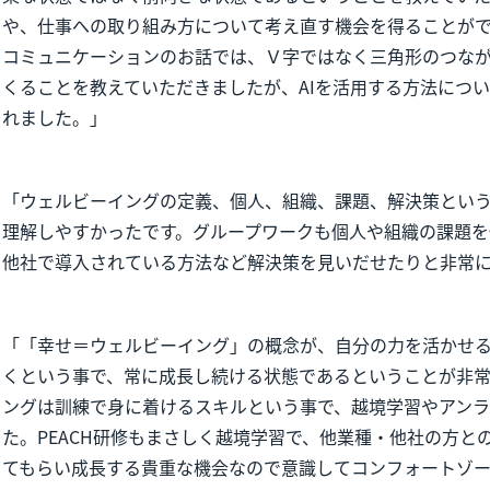
や、仕事への取り組み方について考え直す機会を得ることが
コミュニケーションのお話では、Ｖ字ではなく三角形のつな
くることを教えていただきましたが、AIを活用する方法につ
れました。」
「ウェルビーイングの定義、個人、組織、課題、解決策とい
理解しやすかったです。グループワークも個人や組織の課題を
他社で導入されている方法など解決策を見いだせたりと非常
「「幸せ＝ウェルビーイング」の概念が、自分の力を活かせ
くという事で、常に成長し続ける状態であるということが非
ングは訓練で身に着けるスキルという事で、越境学習やアン
た。PEACH研修もまさしく越境学習で、他業種・他社の方と
てもらい成長する貴重な機会なので意識してコンフォートゾ