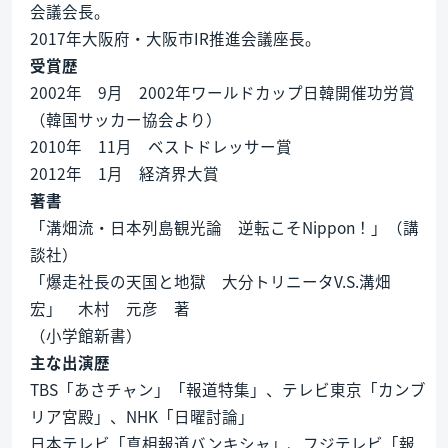
会議会長。
2017年大阪府・大阪市IR推進会議座長。
受賞歴
2002年 9月 2002年ワールドカップ日韓開催功労賞
（韓国サッカー協会より）
2010年 11月 ベストドレッサー賞
2012年 1月 経済界大賞
著書
「溝畑流・日本列島観光論 逆転こそNippon！」（講
談社）
「爆走社長の天国と地獄 大分トリニータV.S.溝畑
宏」 木村 元彦 著
（小学館新書）
主な出演歴
TBS「あさチャン」「報道特集」、テレビ東京「カンブ
リア宮殿」、NHK「日曜討論」
日本テレビ「真相報道バンキシャ」、フジテレビ「報