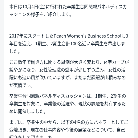
本日は10月4日(金)に行われた卒業生合同懇親パネルディスカ
ッションの様子をご紹介します。
2017年にスタートしたPeach Women’s Business Schoolも3
年目を迎え、1期生、2期生合計100名近い卒業生を輩出しま
した。
ここ数年で働き方に関する風潮が大きく変わり、Ⅿ字カーブが
緩やかになり、女性管理職の登用が少しずつ進み、女性の活
躍にも追い風が吹いていますが、まだまだ課題が山積みなの
が実情です。
卒業生合同懇親パネルディスカッションは、1期生、2期生の
卒業生を対象に、卒業後の活躍や、現状の課題を共有するた
めに開催しました。
まずは、卒業生の中から、以下の4名の方にパネラーとしてご
登壇頂き、現在の仕事内容や今後の展望などについて、自己
紹介をして頂きました。