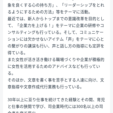
象を良くする心の持ち方」、「リーダーシップをとれ
るようにするための方法」等をテーマに活動。
最近では、新人からトップまでの意識改革を目的とし
て、「企業力を上げる！」をテーマに企業の研修やコ
ンサルティングも行っている。そして、コミュニケー
ションには欠かせないアイテム「声」をテーマに心と
の繋がりの講演も行い、声と話し方の指導にも定評を
得ている。
また女性が活き活き働ける職場づくりや企業が積極的
に女性を活用するためのアドバイスなども行ってい
る。
そのほか、文章を書く事を苦手とする人達に向け、文
章指導や文章作成代行業務も行っている。
30年以上に亘り仕事を続けてきた経験とその間、育児
と仕事の狭間で学び、司会業時代には300名以上の司
会者を育て輩出。